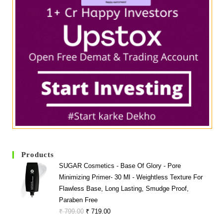
Products
SUGAR Cosmetics - Base Of Glory - Pore
Minimizing Primer- 30 Ml - Weightless Texture For
Flawless Base, Long Lasting, Smudge Proof,
Paraben Free
Original
Current
₹
799.00
₹
719.00