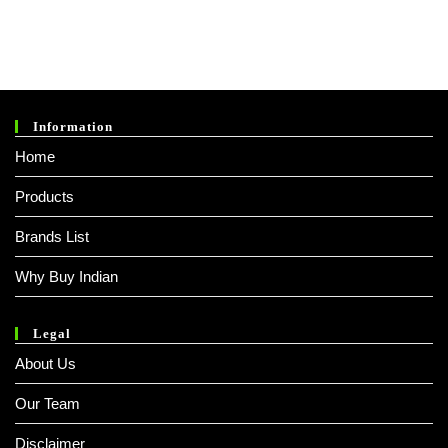
Was:
Is:
₹ 150.00.
₹ 149.00.
Information
Home
Products
Brands List
Why Buy Indian
Legal
About Us
Our Team
Disclaimer