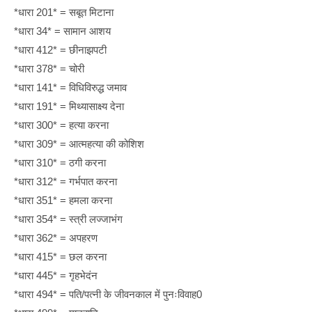
*धारा 201* = सबूत मिटाना
*धारा 34* = सामान आशय
*धारा 412* = छीनाझपटी
*धारा 378* = चोरी
*धारा 141* = विधिविरुद्ध जमाव
*धारा 191* = मिथ्यासाक्ष्य देना
*धारा 300* = हत्या करना
*धारा 309* = आत्महत्या की कोशिश
*धारा 310* = ठगी करना
*धारा 312* = गर्भपात करना
*धारा 351* = हमला करना
*धारा 354* = स्त्री लज्जाभंग
*धारा 362* = अपहरण
*धारा 415* = छल करना
*धारा 445* = गृहभेदंन
*धारा 494* = पति/पत्नी के जीवनकाल में पुनःविवाह0