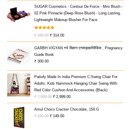
Price
Price
SUGAR Cosmetics - Contour De Force - Mini Blush -
Was:
Is:
02 Pink Pinnacle (Deep Rose Blush) - Long Lasting,
₹ 799.00.
₹ 719.00.
Lightweight Makeup Blusher For Face
Rated
5.00
Original
Current
₹
349.00
₹
314.00
Out Of 5
Price
Price
GARBH VIGYAN गर्भ विज्ञान एनसाइक्लोपीडिया , Pregnancy
Was:
Is:
Guide Book
₹ 349.00.
₹ 314.00.
₹
300.00
Patiofy Made In India Premium C-Swing Chair For
Adults, Kids Hammock-Hanging Chair Swing With
Red Color Cushion And Accessories (Black)
Original
Current
₹
7,999.00
₹
2,999.00
Price
Price
Amul Choco Cracker Chocolate, 150 G
Was:
Is:
Original
Current
₹
150.00
₹
149.00
₹ 7,999.00.
₹ 2,999.00.
Price
Price