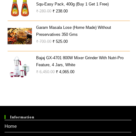
Squ-Easy Pack, 400g (Buy 1 Get 1 Free)
₹ 705.00.
₹ 633.50.
Original
Current
₹
280.00
₹
238.00
Price
Price
Was:
Is:
Garam Masala Lose (Home Made) Without
₹ 280.00.
₹ 238.00.
Preservatives 350 Gms
Original
Current
₹
700.00
₹
525.00
Price
Price
Was:
Is:
Bajaj GX-4701 800W Mixer Grinder With Nutri-Pro
₹ 700.00.
₹ 525.00.
Feature, 4 Jars, White
Original
Current
₹
6,450.00
₹
4,065.00
Price
Price
Was:
Is:
₹ 6,450.00.
₹ 4,065.00.
Information
Home