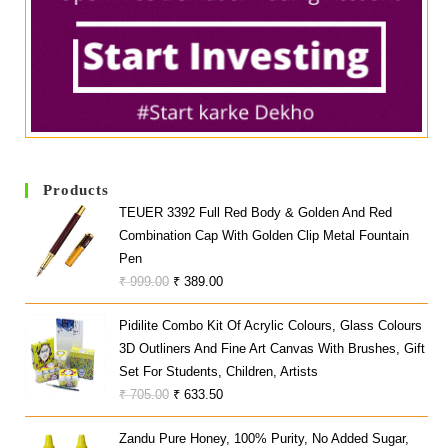
Products
TEUER 3392 Full Red Body & Golden And Red
Combination Cap With Golden Clip Metal Fountain
Pen
Original
Current
₹
999.00
₹
389.00
Price
Price
Pidilite Combo Kit Of Acrylic Colours, Glass Colours
Was:
Is:
3D Outliners And Fine Art Canvas With Brushes, Gift
₹ 999.00.
₹ 389.00.
Set For Students, Children, Artists
Original
Current
₹
705.00
₹
633.50
Price
Price
Zandu Pure Honey, 100% Purity, No Added Sugar,
Was:
Is: