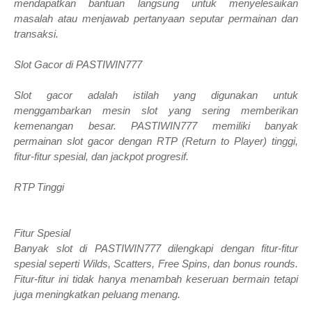
mendapatkan bantuan langsung untuk menyelesaikan
masalah atau menjawab pertanyaan seputar permainan dan
transaksi.
Slot Gacor di PASTIWIN777
Slot gacor adalah istilah yang digunakan untuk
menggambarkan mesin slot yang sering memberikan
kemenangan besar. PASTIWIN777 memiliki banyak
permainan slot gacor dengan RTP (Return to Player) tinggi,
fitur-fitur spesial, dan jackpot progresif.
RTP Tinggi
Fitur Spesial
Banyak slot di PASTIWIN777 dilengkapi dengan fitur-fitur
spesial seperti Wilds, Scatters, Free Spins, dan bonus rounds.
Fitur-fitur ini tidak hanya menambah keseruan bermain tetapi
juga meningkatkan peluang menang.