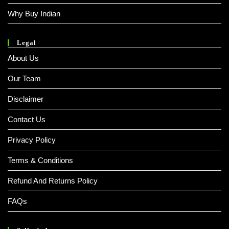
Why Buy Indian
Legal
About Us
Our Team
Disclaimer
Contact Us
Privacy Policy
Terms & Conditions
Refund And Returns Policy
FAQs