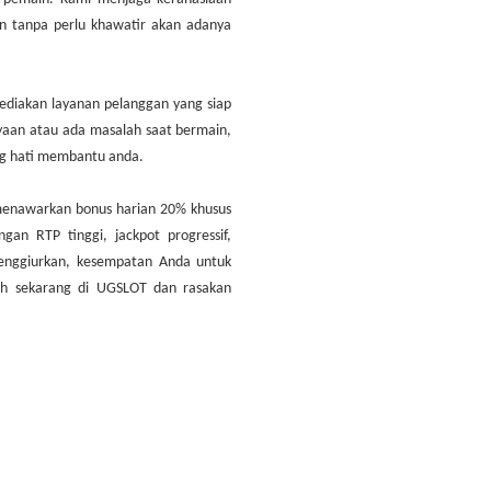
in tanpa perlu khawatir akan adanya
diakan layanan pelanggan yang siap
yaan atau ada masalah saat bermain,
ng hati membantu anda.
g menawarkan bonus harian 20% khusus
an RTP tinggi, jackpot progressif,
enggiurkan, kesempatan Anda untuk
ah sekarang di UGSLOT dan rasakan