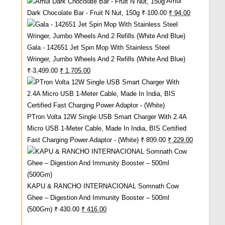
Amul
Price
Price
Original
Current
Dark Chocolate Bar - Fruit N Nut, 150g
₹
100.00
₹
94.00
Was:
Is:
Price
Price
₹ 499.00.
₹ 449.00.
Was:
Is:
Gala - 142651 Jet Spin Mop With Stainless Steel
₹ 100.00.
₹ 94.00.
Wringer, Jumbo Wheels And 2 Refills (White And Blue)
Original
Current
₹
3,499.00
₹
1,705.00
Price
Price
Was:
Is:
₹ 3,499.00.
₹ 1,705.00.
PTron Volta 12W Single USB Smart Charger With 2.4A
Micro USB 1-Meter Cable, Made In India, BIS Certified
Original
Current
Fast Charging Power Adaptor - (White)
₹
899.00
₹
229.00
Price
Price
Was:
Is:
₹ 899.00.
₹ 229.00.
KAPU & RANCHO INTERNACIONAL Somnath Cow
Ghee – Digestion And Immunity Booster – 500ml
Original
Current
(500Gm)
₹
430.00
₹
416.00
Price
Price