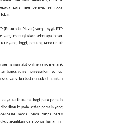
n dalam bermain. Selain itu, UGSLOT
 kepada para membernya, sehingga
lebar.
P (Return to Player) yang tinggi. RTP
ne yang menunjukkan seberapa besar
RTP yang tinggi, peluang Anda untuk
 permainan slot online yang menarik
-fitur bonus yang menggiurkan, semua
an slot yang berbeda untuk dimainkan
u daya tarik utama bagi para pemain
 diberikan kepada setiap pemain yang
mperbesar modal Anda tanpa harus
p signifikan dari bonus harian ini,
.