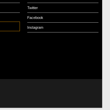
Twitter
Facebook
Instagram