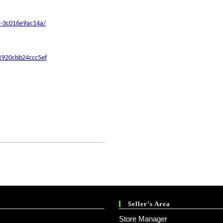
a-3c016e9ac14a/
1920cbb24ccc5ef
Seller’s Area
Store Manager